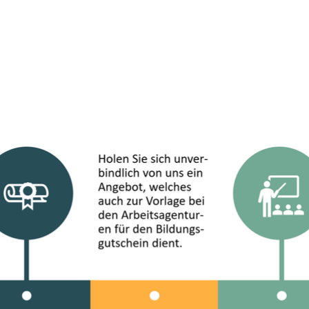
 Qualitätsmanagement mit dem anerkannten DEKRA 